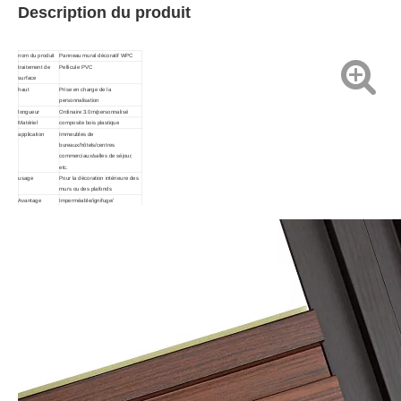
Description du produit
nom du produit
Panneau mural décoratif WPC
traitement de
Pellicule PVC
surface
haut
Prise en charge de la
personnalisation
longueur
Ordinaire 3.0m/personnalisé
Matériel
composite bois plastique
application
Immeubles de
bureaux/hôtels/centres
commerciaux/salles de séjour,
etc.
usage
Pour la décoration intérieure des
murs ou des plafonds
Avantage
Imperméable/ignifuge/
écologique/facile à nettoyer/sans
produits chimiques toxiques ou
conservateurs/résistant à
l'humidité
Commentaire
La taille et la couleur peuvent être
personnalisées