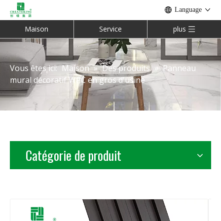
Language
Maison
Service
plus
Vous êtes ici:
Maison
»
Des produits
»
Panneau
mural décoratif WPC en gros d'usine
Catégorie de produit