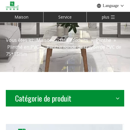
Language
Maison
Service
plus
Vous êtes ici:
Maison
»
Des produits
»
Plinthe
»
Plinthe en PVC
»
Plinthe ronde de crayon de PVC de
75*15mm
Catégorie de produit