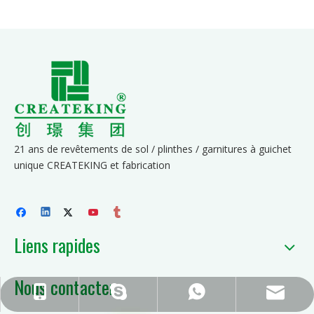
21 ans de revêtements de sol / plinthes / garnitures à guichet
unique CREATEKING et fabrication
Liens rapides
Nous contacter
ck_Lucky@gdcreateking.com
+86-13929113888
+86-13928691588
lucky18177