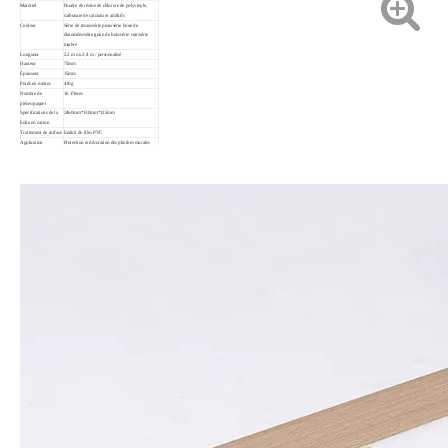
Matériel
Poudre de résine de chlorure de polyvinyle,
carbonate de calcium et additifs
Couleur
Série de tissus/série peau/série boue de
diatomées/série grain de bois/série cuir/série
marbre
Longueur
2,2 m ou 2,4 m / personnalisé
Hauteur
75mm
Épaisseur
15mm
Poids en mètres
430g
Nombre de
16 Pièces
pièces/paquet
Spécifications de la
2460mm*130mm*125mm
boîte en carton
Traitement de surface
Enduit de film PVC
Application
Protection et décoration des plinthes murales